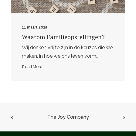
9 maart 2021
Waar kies je voor?
Ik wil vandaag mijn eerste echte blog
schrijven en vraag mij af of ik dat kan?…
Read More
The Joy Company