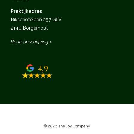
Praktijkadres
Bikschotelaan 257 GLV
2140 Borgerhout
Routebeschrijving >
4,9
©
2026 The Joy Company.