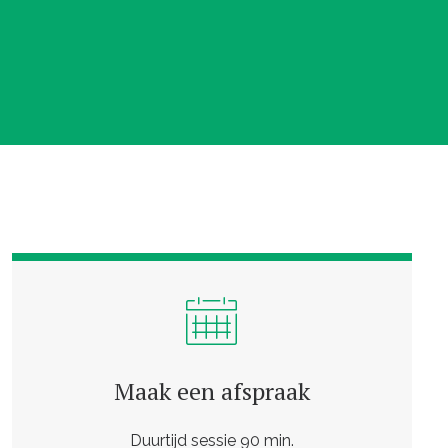
de toekomst leeft. Hi
terw
Maak een afspraak
Duurtijd sessie 90 min.