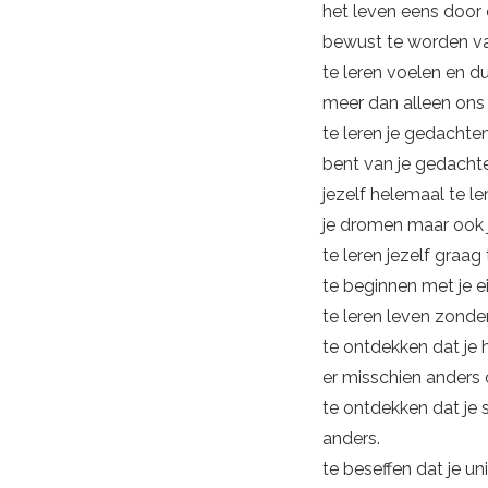
het leven eens door 
bewust te worden van
te leren voelen en du
meer dan alleen ons
te leren je gedachten
bent van je gedacht
jezelf helemaal te le
je dromen maar ook j
te leren jezelf graag
te beginnen met je ei
te leren leven zonder
te ontdekken dat je 
er misschien anders 
te ontdekken dat je 
anders.
te beseffen dat je un