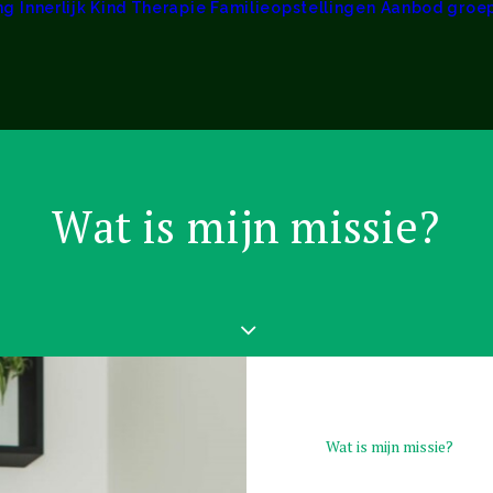
ng
Innerlijk Kind Therapie
Familieopstellingen
Aanbod groe
W
a
t
i
s
m
i
j
n
m
i
s
s
i
e
?
Wat is mijn missie?