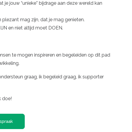
t je jouw “unieke” bijdrage aan deze wereld kan
n plezant mag zijn, dat je mag genieten.
ZIJN en niet altijd moet DOEN.
ensen te mogen inspireren en begeleiden op dit pad
wikkeling.
k ondersteun graag, ik begeleid graag, ik supporter
k doe!
spraak