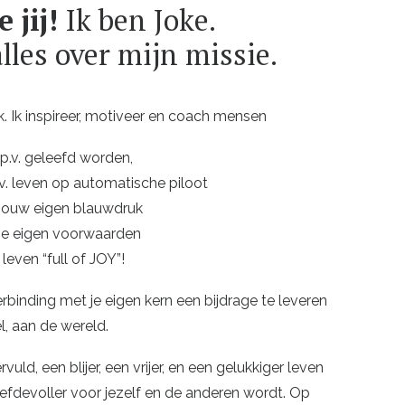
 jij!
Ik ben Joke.
alles over mijn missie.
ijk. Ik inspireer, motiveer en coach mensen
.p.v. geleefd worden,
.p.v. leven op automatische piloot
 jouw eigen blauwdruk
 je eigen voorwaarden
leven “full of JOY”!
erbinding met je eigen kern een bijdrage te leveren
l, aan de wereld.
vuld, een blijer, een vrijer, en een gelukkiger leven
 liefdevoller voor jezelf en de anderen wordt. Op