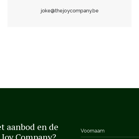
joke@thejoycompany.be
het aanbod en de
e Joy Company?