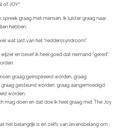
ll of JOY”
k spreek graag met mensen. Ik luister graag naar
llen hebben.
wel wat last van het “redderssyndroom”.
wijzer en besef ik heel goed dat niemand “gered”
orden.
ensen graag geïnspireerd worden, graag
, graag gesteund worden, graag aangemoedigd
eid worden.
ach mag doen en dat doe ik heel graag met The Joy
dat het belangrijk is en zelfs van levensbelang om :